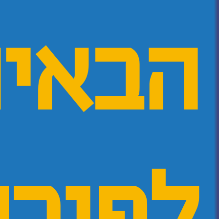
הבאי
לפורט