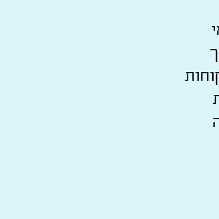
י
ך
וחות