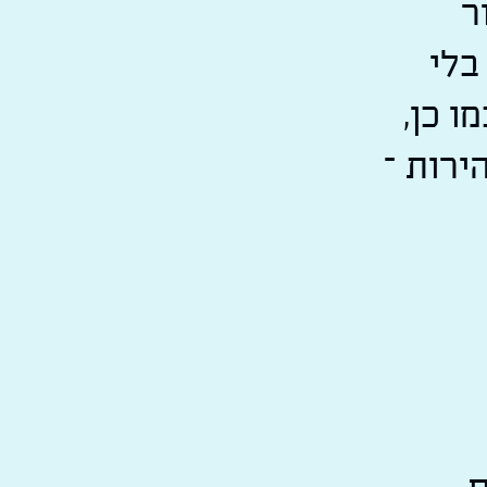
ר
בלי
ו כן,
ירות –