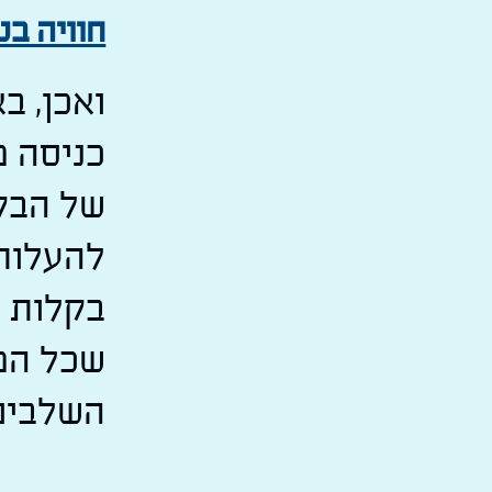
חוויה בט
ואכן, ב
כניסה מ
של הבקש
להעלות
בקלות ו
שכל המ
השלבים 