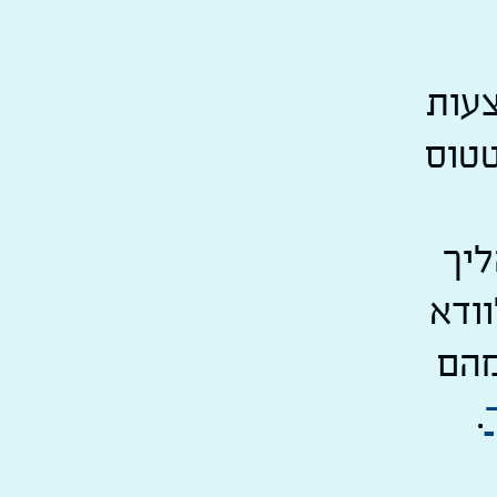
צעות
טטוס
יך
וודא
מהם
.