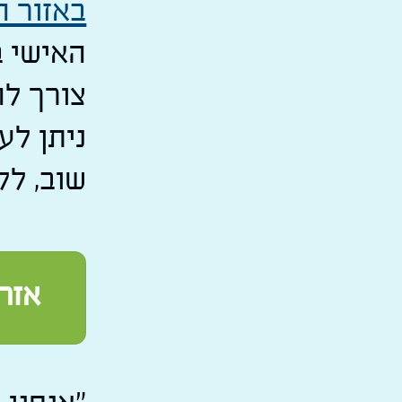
באזור ה
האישי ב
צורך לה
ניתן לע
שוב, לל
אזרח