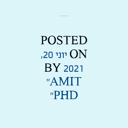
POSTED
ON
יוני 20,
BY
2021
''AMIT
PHD''