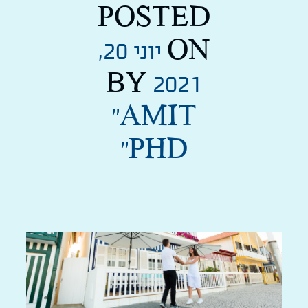
POSTED
ON
יוני 20,
BY
2021
''AMIT
PHD''